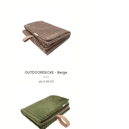
OUTDOORDECKE - Beige
Sale-Preis
ab
€ 49,90