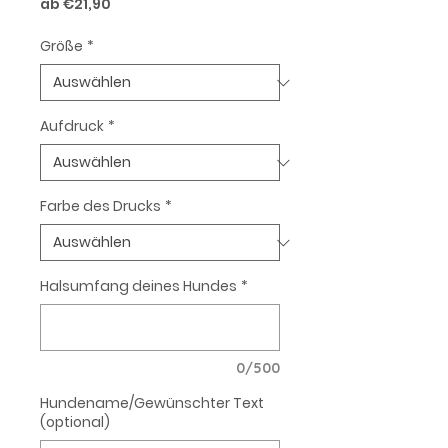
Sale-
ab
€21,90
Preis
Größe
*
Aufdruck
*
Farbe des Drucks
*
Halsumfang deines Hundes
*
0/500
Hundename/Gewünschter Text
(optional)