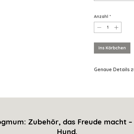
r Handarbeit
gefertigt und harmonisch
Anzahl
*
alsband-Leinen-Set
, das nicht nur durch
sondern auch durch
nglebigkeit
.
lten
Farbkombinationen
, die Stil und
Ins Körbchen
n Set, das so besonders ist wie dein Hund.
Genaue Details 
Modell: NALA
Knoten: Wave
Biothanefarbe: Tau
Beschläge: Messing 
mum: Zubehör, das Freude macht – f
Hund.