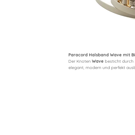
Paracord Halsband Wave mit B
Der Knoten
Wave
besticht durch 
elegant, modern und perfekt ausb
Mit einer Breite von
ca. 2,5 cm
li
deines Hundes und ist stabil genu
Dank des
Adapters aus Biothan
besonders pflegeleicht und ideal 
Die passende
Biothaneleine
ergä
abgestimmt, robust und einfach z
Schmutz oder Nässe lassen sic
das Set auch für aktive Hunde u
geeignet ist.