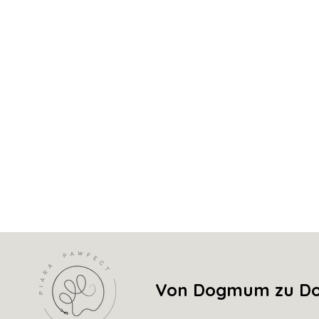
Beide Teile werden
in liebevolle
aufeinander abgestimmt.
Das Ergebnis: ein hochwertiges
H
Design und Komfort überzeugt, 
seine
Pflegeleichtigkeit und La
Erhältlich in sorgfältig ausgewäh
Funktion perfekt vereinen – für ei
Von Dogmum zu Dog