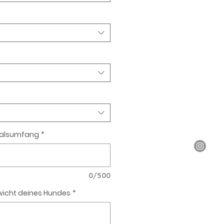
Halsumfang
*
0/500
icht deines Hundes
*