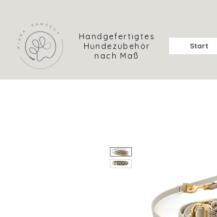
Handgefertigtes
Hundezubehör
Start
nach Maß