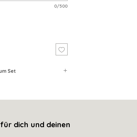
0/500
zum Set
pe
(Gold)
ür dich und deinen