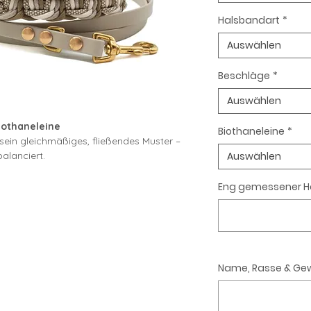
Halsbandart
*
Auswählen
Beschläge
*
Auswählen
iothaneleine
Biothaneleine
*
sein gleichmäßiges, fließendes Muster –
alanciert.
Auswählen
egt das Halsband angenehm am Hals
g für den Alltag.
Eng gemessener 
e
ist es nicht nur formstabil, sondern auch
für jedes Wetter.
nzt das Halsband perfekt – farblich
u reinigen.
Name, Rasse & Gew
h im Handumdrehen abwischen, wodurch
nd Spaziergänge bei jedem Wetter bestens