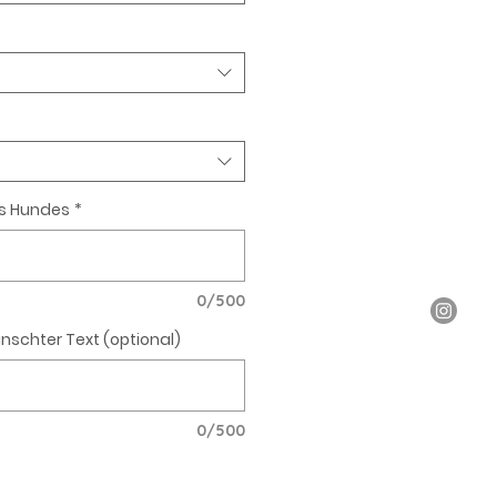
s Hundes
*
0/500
chter Text (optional)
0/500