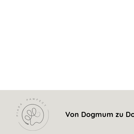
Individuell & persönlich:
Mit 
Maschinenwaschbar:
Für ein
Schmale Enden:
Lassen sich 
angenehme Knoten
Hochwertige Qualität:
Langle
Ein echter Hingucker:
Stilvol
Bestelle jetzt dein
Hundehals­tuc
Aufdruck
– und schenke deinem V
besonders ist wie er selbst!
Von Dogmum zu Dog