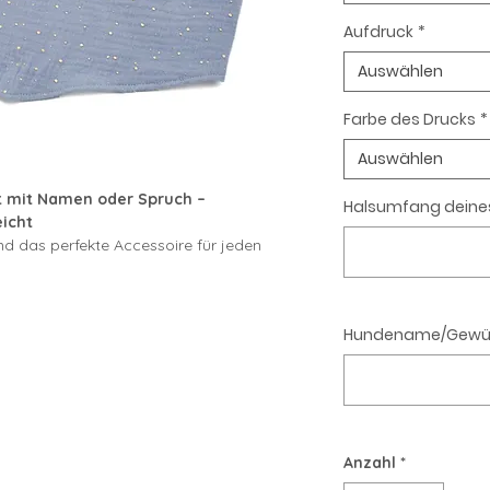
Aufdruck
*
Auswählen
Farbe des Drucks
*
Auswählen
 mit Namen oder Spruch –
Halsumfang deine
icht
nd das perfekte Accessoire für jeden
otoshooting oder als Geschenk für
Hundename/Gewüns
 mit einem
individuellen
tweder mit dem
Namen deines
 perfekt zu deiner Fellnase passt. So
em
einzigartigen Unikat
.
Anzahl
*
STÜCHER