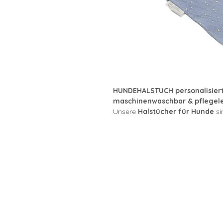
HUNDEHALSTUCH personalisiert
maschinenwaschbar & pflegele
Unsere
Halstücher für Hunde
si
Anlass – ob beim Spaziergang, F
Hundeliebhaber.
WAHLWEISE PERSONALISIERT
Jedes Halstuch kann auf Wunsch
Aufdruck
versehen werden – en
Hundes
oder einem
Spruch
, der
machst du das Halstuch zu ein
VORTEILE UNSERER HUNDEHAL