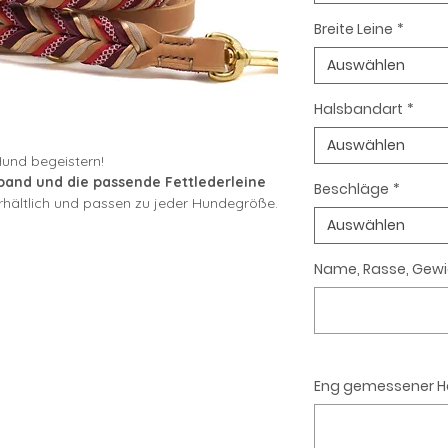
Breite Leine
*
Auswählen
Halsbandart
*
Auswählen
Hund begeistern!
band und die passende Fettlederleine
Beschläge
*
hältlich und passen zu jeder Hundegröße.
ll an das Gewicht
deines Hundes
Auswählen
erfekte Kombination aus Stil und
Name, Rasse, Gewi
deal, da sie vorne am Karabiner ebenfalls
aracord verwendet wird. Das ergibt nicht
ondern sorgt auch für einen einheitlichen
Eng gemessener 
r:
Es wird mit jeder Nutzung
weicher
und
hm in der Hand – auch wenn dein Hund