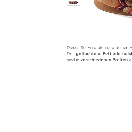
Dieses Set wird dich und deinen 
Das
geflochtene Fettlederhals
sind in
verschiedenen Breiten
er
Die Beschläge werden
individue
angepasst
– so erhältst du die
p
Sicherheit
.
Die Leine ergänzt das Halsband i
geflochten ist und das gleiche P
nur ein
harmonisches Design
, s
Look.
Ein großer Vorteil von Fettlede
liegt dadurch besonders angene