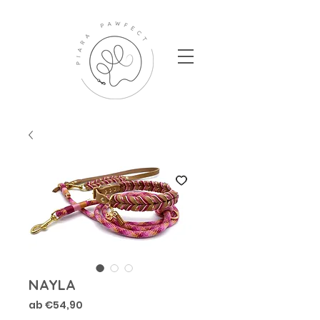
NAYLA
Sale-
ab
€54,90
Preis