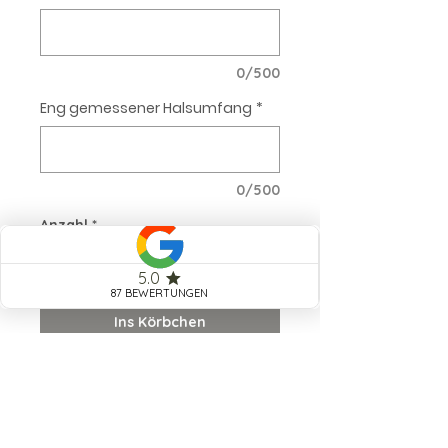
0/500
Eng gemessener Halsumfang
*
0/500
Anzahl
*
Ins Körbchen
Warum unser Fettlederhalsband
die beste Wahl für dich und
deinen Hund ist:
Unser geflochtenes