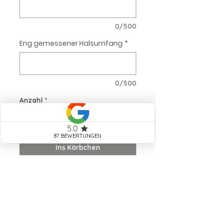
0/500
Eng gemessener Halsumfang
*
0/500
Anzahl
*
Ins Körbchen
Retrieverleinen sind super praktisch,
da sie
Halsband und Leine in
einem
sind. Die Kopfschlaufe wird
einfach über den Kopf des Hundes
gezogen. Mit einem
Stopper
beim